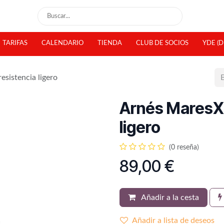
TARIFAS
CALENDARIO
TIENDA
CLUB DE SOCIOS
YDE (D
esistencia ligero
Arnés MaresXR
ligero
(0 reseña)
89,00
€
Añadir a la cesta
Añadir a lista de deseos