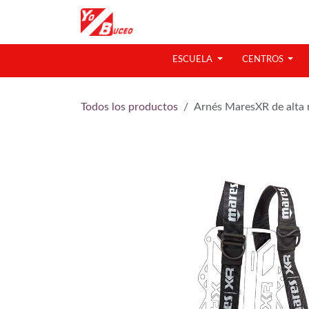
Ir al contenido
ESCUELA
CENTROS
Todos los productos
Arnés MaresXR de alta r