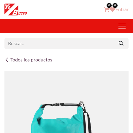
Ir al contenido
0
0
Entrar
Todos los productos