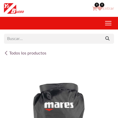
Ir al contenido
0
0
Entrar
Todos los productos