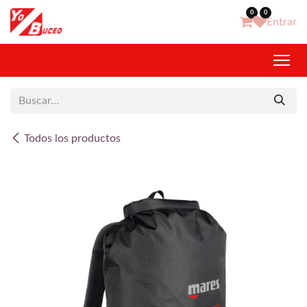
Ir al contenido
0
0
Entrar
Todos los productos