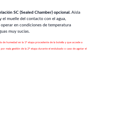
gelación SC (Sealed Chamber) opcional.
Aísla
el muelle del contacto con el agua,
a operar en condiciones de temperatura
guas muy sucias.
rada de humedad en la 1ª etapa procedente de la botella y que accede a
a por mala gestión de la 2ª etapa durante el endulzado o caso de agotar el