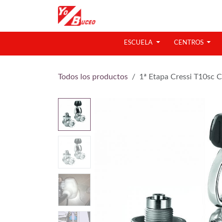
Ir al contenido
ESCUELA
CENTROS
Todos los productos
1ª Etapa Cressi T10sc 