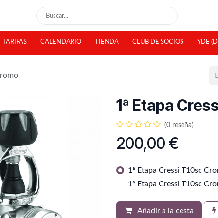
TARIFAS
CALENDARIO
TIENDA
CLUB DE SOCIOS
YDE (D
Cromo
1ª Etapa Cres
(0 reseña)
200,00
€
1ª Etapa Cressi T10sc Cro
1ª Etapa Cressi T10sc Cro
Añadir a la cesta