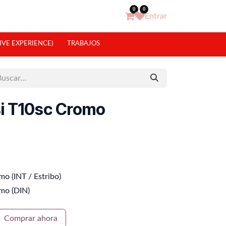
0
0
Entrar
IVE EXPERIENCE)
TRABAJOS
si T10sc Cromo
mo (INT / Estribo)
mo (DIN)
Comprar ahora