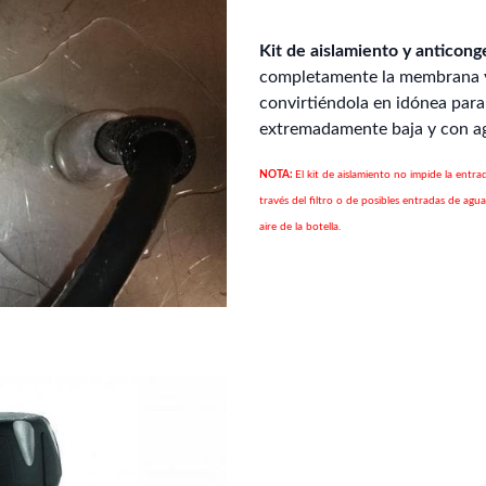
Kit de aislamiento y anticon
completamente la membrana y 
convirtiéndola en idónea par
extremadamente baja y con a
NOTA:
El kit de aislamiento no impide la ent
través del filtro o de posibles entradas de agu
aire de la botella.