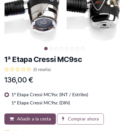
1ª Etapa Cressi MC9sc
(0 reseña)
136,00
€
1ª Etapa Cressi MC9sc (INT / Estribo)
1ª Etapa Cressi MC9sc (DIN)
Añadir a la cesta
Comprar ahora