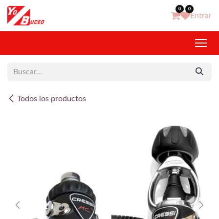
Ir al contenido
0
0
Entrar
Todos los productos