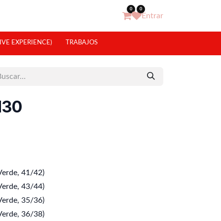
0
0
Entrar
IVE EXPERIENCE)
TRABAJOS
M30
erde, 41/42)
erde, 43/44)
erde, 35/36)
erde, 36/38)